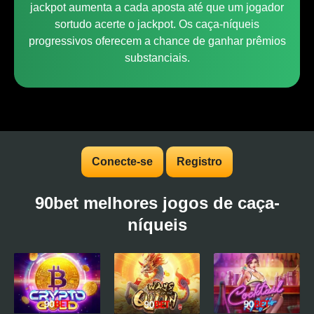
jackpot aumenta a cada aposta até que um jogador
sortudo acerte o jackpot. Os caça-níqueis
progressivos oferecem a chance de ganhar prêmios
substanciais.
Conecte-se
Registro
90bet melhores jogos de caça-
níqueis