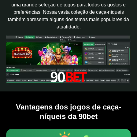
uma grande seleção de jogos para todos os gostos e
preferências. Nossa vasta coleção de caça-níqueis
também apresenta alguns dos temas mais populares da
atualidade.
Vantagens dos jogos de caça-
níqueis da 90bet