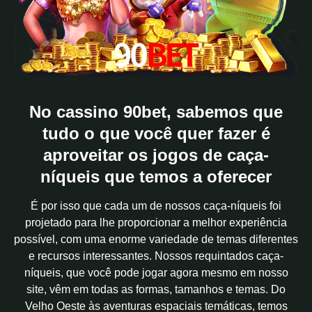
No cassino 90bet, sabemos que
tudo o que você quer fazer é
aproveitar os jogos de caça-
níqueis que temos a oferecer
É por isso que cada um de nossos caça-níqueis foi
projetado para lhe proporcionar a melhor experiência
possível, com uma enorme variedade de temas diferentes
e recursos interessantes. Nossos requintados caça-
níqueis, que você pode jogar agora mesmo em nosso
site, vêm em todas as formas, tamanhos e temas. Do
Velho Oeste às aventuras espaciais temáticas, temos