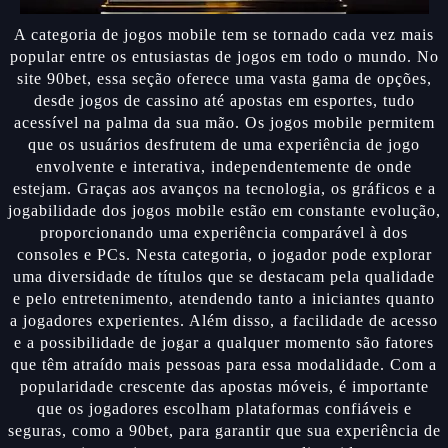
A categoria de jogos mobile tem se tornado cada vez mais
popular entre os entusiastas de jogos em todo o mundo. No
site 90bet, essa seção oferece uma vasta gama de opções,
desde jogos de cassino até apostas em esportes, tudo
acessível na palma da sua mão. Os jogos mobile permitem
que os usuários desfrutem de uma experiência de jogo
envolvente e interativa, independentemente de onde
estejam. Graças aos avanços na tecnologia, os gráficos e a
jogabilidade dos jogos mobile estão em constante evolução,
proporcionando uma experiência comparável à dos
consoles e PCs. Nesta categoria, o jogador pode explorar
uma diversidade de títulos que se destacam pela qualidade
e pelo entretenimento, atendendo tanto a iniciantes quanto
a jogadores experientes. Além disso, a facilidade de acesso
e a possibilidade de jogar a qualquer momento são fatores
que têm atraído mais pessoas para essa modalidade. Com a
popularidade crescente das apostas móveis, é importante
que os jogadores escolham plataformas confiáveis e
seguras, como a 90bet, para garantir que sua experiência de