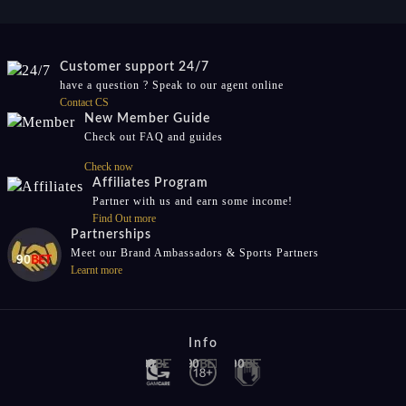
Customer support 24/7
have a question ? Speak to our agent online
Contact CS
New Member Guide
Check out FAQ and guides
Check now
Affiliates Program
Partner with us and earn some income!
Find Out more
Partnerships
Meet our Brand Ambassadors & Sports Partners
Learnt more
Info