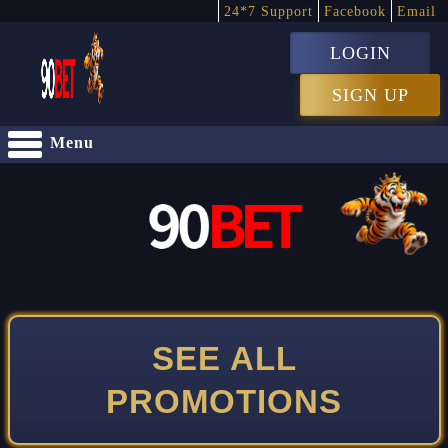
24*7 Support
Facebook
Email
LOGIN
SIGN UP
Menu
SEE ALL
PROMOTIONS