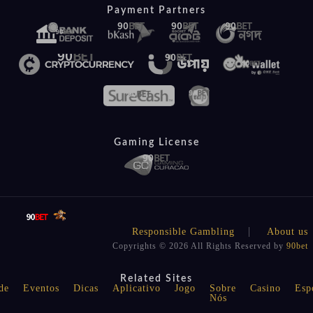
Payment Partners
Gaming License
Responsible Gambling
About us
Copyrights © 2026 All Rights Reserved by
90bet
Related Sites
de
Eventos
Dicas
Aplicativo
Jogo
Sobre
Casino
Esp
Nós