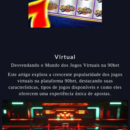
Virtual
Desvendando o Mundo dos Jogos Virtuais na 90bet
Este artigo explora a crescente popularidade dos jogos
virtuais na plataforma 90bet, destacando suas
características, tipos de jogos disponíveis e como eles
oferecem uma experiência única de apostas.