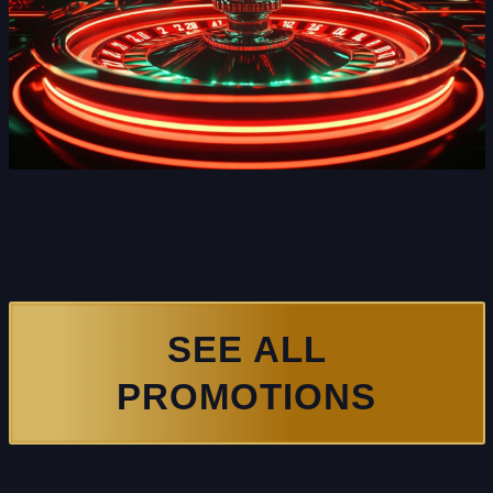
SEE ALL
PROMOTIONS