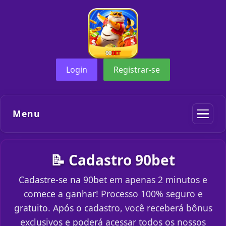
Login
Registrar-se
Menu
📝 Cadastro 90bet
Cadastre-se na 90bet em apenas 2 minutos e
comece a ganhar! Processo 100% seguro e
gratuito. Após o cadastro, você receberá bônus
exclusivos e poderá acessar todos os nossos