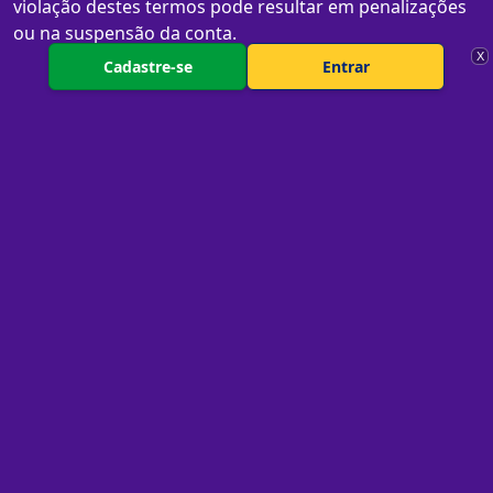
violação destes termos pode resultar em penalizações
ou na suspensão da conta.
X
Cadastre-se
Entrar