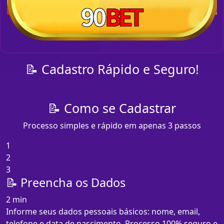
📝 Cadastro Rápido e Seguro!
📝 Como se Cadastrar
Processo simples e rápido em apenas 3 passos
1
2
3
📝 Preencha os Dados
2 min
Informe seus dados pessoais básicos: nome, email,
telefone e data de nascimento. Processo 100% seguro e